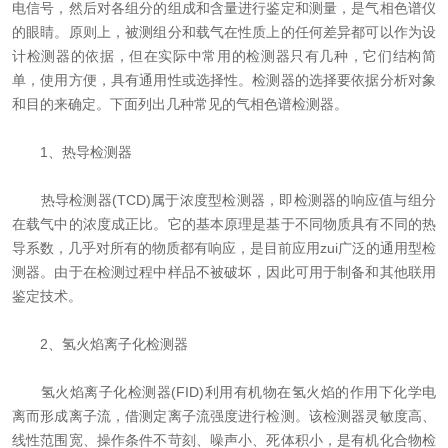
电信号，然后对各组分的组成和含量进行鉴定和测量，是气相色谱仪
资料下载
的眼睛。原则上，被测组分和载气在性质上的任何差异都可以作为设
计检测器的依据，但在实际中常用的检测器只有几种，它们结构简
在线留言
单，使用方便，具有通用性或选择性。检测器的选择要依据分析对象
和目的来确定。下面列出几种常见的气相色谱检测器。
联系我们
1、热导检测器
热导检测器(TCD)属于浓度型检测器，即检测器的响应值与组分
在载气中的浓度成正比。它的基本原理是基于不同物质具有不同的热
导系数，几乎对所有的物质都有响应，是目前应用zui广泛的通用型检
测器。由于在检测过程中样品不被破坏，因此可用于制备和其他联用
鉴定技术。
2、氢火焰离子化检测器
氢火焰离子化检测器(FID)利用有机物在氢火焰的作用下化学电
离而形成离子流，借测定离子流强度进行检测。该检测器灵敏度高、
线性范围宽、操作条件不苛刻、噪声小、死体积小，是有机化合物检