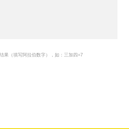
结果（填写阿拉伯数字），如：三加四=7