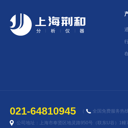
021-64810945
（
全国免费服务热线
公司地址：上海市奉贤区地灵路950号（联东U谷）1幢7