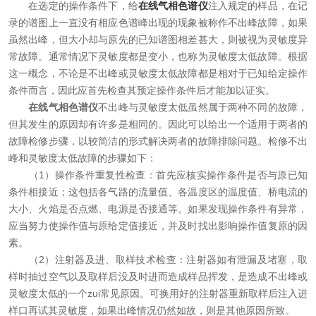
在选定的操作条件下，给
在线气相色谱仪
注入规定的样品，在记
资料下载
录的谱图上一直没有相应色谱峰出现的现象被称作不出峰故障，如果
虽然出峰，但大小却与原先的已知谱图相差甚大，则被视为灵敏度异
在线留言
常故障。通常情况下灵敏度都是变小，也称为灵敏度太低故障。根据
这一概念，不论是不出峰或灵敏度太低故障都是相对于已知给定操作
条件而言，因此应首先检查其预定操作条件后才能加以证实。
联系我们
在线气相色谱仪
不出峰与灵敏度太低虽然属于两种不同的故障，
但其发生的原因却有许多是相同的。因此可以给出一个适用于两者的
故障检修步骤，以较简洁的形式解决两者的故障排除问题。检修不出
峰和灵敏度太低故障的步骤如下：
（1）操作条件重复性检查：首先应核实操作条件是否与原已知
条件相接近；这包括各气路的流量值、各温度区的温度值、桥电流的
大小、火焰是否点燃、电源是否接通等。如果发现操作条件有异常，
应当努力使操作值与原给定值接近，并及时找出影响操作值复原的因
素。
（2）注射器及进、取样技术检查：注射器如有泄漏及堵塞，取
样时抽过空气以及取样后没及时进而造成样品挥发，是造成不出峰或
灵敏度太低的一个zui常见原因。可换用好的注射器重新取样后注入进
样口再试其灵敏度，如果出峰情况仍然如故，则是其他原因所致。