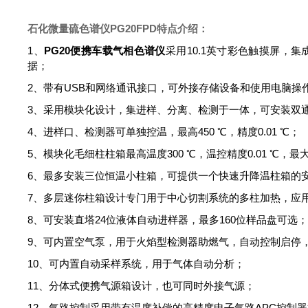
石化微量硫色谱仪
PG20FPD特点介绍：
1、
PG20
便携车载气相色谱仪
采用
10.1
英寸彩色触摸屏，集
据；
2、带有
USB
和网络通讯接口，可外接存储设备和使用电脑操
3、采用模块化设计，集进样、分离、检测于一体，可安装双
4、进样口、检测器可单独控温，最高
450
℃，精度
0.01
℃；
5、模块化毛细柱柱箱最高温度
300
℃，温控精度
0.01
℃，最
6、最多安装三位恒温小柱箱，可提供一个快速升降温柱箱的
7、多层迷你柱箱设计专门用于中心切割系统的多柱加热，应
8、可安装直塔
24
位液体自动进样器，最多
160
位样品盘可选
9、可内置空气泵，用于火焰型检测器助燃气，自动控制启停
10、可内置自动采样系统，用于气体自动分析；
11、分体式便携气源箱设计，也可同时外接气源；
12、气路控制采用带有温度补偿的高精度电子气路
APC
控制器