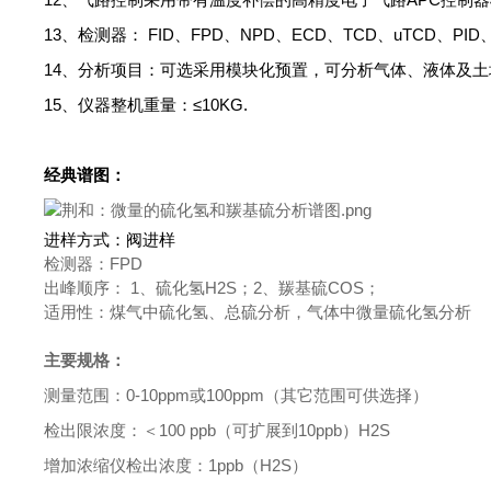
13、检测器：
FID
、
FPD
、
NPD
、
ECD
、
TCD
、
uTCD
、
PID
14、分析项目：可选采用模块化预置，可分析气体、液体及
15、仪器整机重量：≤
10KG.
经典谱图：
进样方式：阀进样
检测器：
FPD
出峰顺序：
1
、硫化氢
H2S
；
2
、羰基硫
COS
；
适用性：煤气中硫化氢、总硫分析，气体中微量硫化氢分析
主要规格：
测量范围：
0-10ppm
或
100ppm
（其它范围可供选择）
检出限浓度：＜
100 ppb
（可扩展到
10ppb
）
H2S
增加浓缩仪检出浓度：
1ppb
（
H2S
）