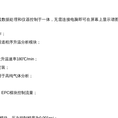
成数据处理和仪器控制于一体，无需连接电脑即可在屏幕上显示谱
作；
通道程序升温分析模块；
大升温速率
180
℃
/min
；
安装；
用于高纯气体分析；
；
，
EPC
模块控制流量；
模块，压力控制精度为
0.001psi
；