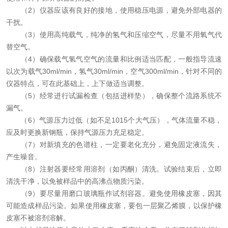
（2）仪器应该有良好的接地，使用稳压电源，避免外部电器的
干扰。
（3）使用高纯载气，纯净的氢气和压缩空气，尽量不用氧气代
替空气。
（4）确保载气氢气空气的流量和比例适当匹配，一般指导流速
以次为载气30ml/min，氢气30ml/min，空气300ml/min，针对不同的
仪器特点，可在此基础上，上下做适当调整。
（5）经常进行试漏检查（包括进样垫），确保整个流路系统不
漏气。
（6）气源压力过低（如不足1015个大气压），气体流量不稳，
应及时更换新钢瓶，保持气源压力充足稳定。
（7）对新填充的色谱柱，一定要老化充分，避免固定液流失，
产生噪音。
（8）注射器要经常用溶剂（如丙酮）清洗。试验结束后，立即
清洗干净，以免被样品中的高沸点物质污染。
（9）要尽量用磨口玻璃瓶作试剂容器。避免使用橡皮塞，因其
可能造成样品污染。如果使用橡皮塞，要包一层聚乙烯膜，以保护橡
皮塞不被溶剂溶解。