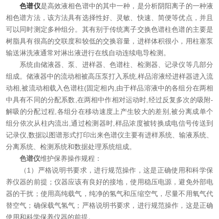
色谱仪
是高效液相色谱中的其中一种，是分析阴阳离子的一种液
资料下载
相色谱方法，该方法具有选择性好、灵敏、快速、简便等优点，并且
可以同时测定多种组分。其有别于传统离子交换色谱柱色谱的主要是
在线留言
树脂具有很高的交联度和较低的交换容量，进样体积很小，用柱塞泵
输送淋洗液通常对淋出液进行在线自动连续电导检测。
系统由储液器、泵、进样器、色谱柱、检测器、记录仪等几部分
联系我们
组成。储液器中的流动相被高压泵打入系统,样品溶液经进样器进入流
动相,被流动相载入色谱柱(固定相内,由于样品溶液中的各组分在两相
中具有不同的分配系数,在两相中作相对运动时,经过反复多次的吸附-
解吸的分配过程,各组分在移动速度上产生较大的差别,被分离成单个
组分依次从柱内流出,通过检测器时,样品浓度被转换成电信号传送到
记录仪,数据以图谱形式打印出来色谱仪主要有进样系统、输液系统、
分离系统、检测系统和数据处理系统组成。
色谱仪
维护保养操作规程：
（1）严格说明书要求，进行规范操作，这是正确使用和科学保
养仪器的前提；仪器应该有良好的接地，使用稳压电源，避免外部电
器的干扰；使用高纯载气，纯净的氢气和压缩空气，尽量不用氧气代
替空气；确保载气氢气；严格说明书要求，进行规范操作，这是正确
使用和科学保养仪器的前提。