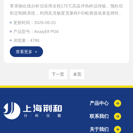
苯系物在线分析仪采用全程175℃高温伴热样品传输，预柱切
割定制阀系统，利用高灵敏度宽量程FID检测器或者选择性的
高灵敏度检测器PID对样品中的苯系物不间断在线监测。
更新时间：2026-06-01
产品型号：AnalyElf PG6
浏览量：4786
查看更多 +
下一页
末页
产品中心
联系我们
关于我们