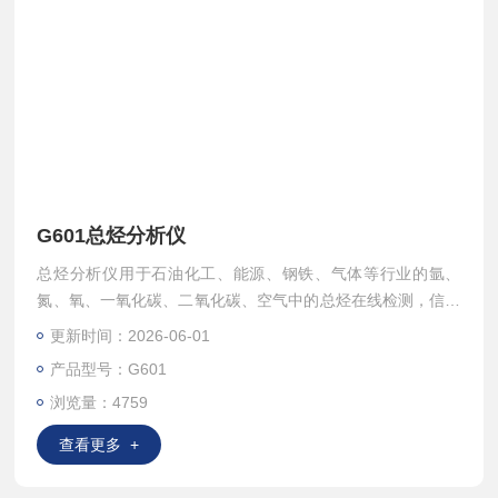
G601总烃分析仪
总烃分析仪用于石油化工、能源、钢铁、气体等行业的氩、
氮、氧、一氧化碳、二氧化碳、空气中的总烃在线检测，信号
远程传输，满足脱烃工艺的需求，达到节能、延长催化剂寿
更新时间：2026-06-01
命、提高用户产品品质的要求。
产品型号：G601
浏览量：4759
查看更多 +