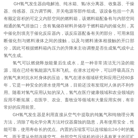
GH氢气发生器由电解池、纯水箱、氢/水分离器、收集器、干燥
资料下载
器、传感器、压力调节阀、开关电源等部件组成。该设备包括一个具
有额定容积的可定义内部空间的燃料箱，该燃料箱配备有与内部空间
在线留言
相通的氢气排放口；含有氢储存材料并储存于燃料箱内的催化剂，其
中催化剂填充于催化反应器内，该反应器配备有关闭部分，可用来阻
断催化剂与燃料液体之间的接触，以及与燃料液体相接触的开口部
联系我们
分，因此可根据燃料箱内压力的升降来主动调整是否生成氢气或中止
氢气生成。
氢气可以燃烧释放能量后生成水，是一种非常清洁无污染的能
源，现在已经有氢能源汽车和飞机。在潜水过程中，可以呼吸高压力
的氢气来对抗水对身体的压迫，氢气在潜水领域研究和应用已经80多
年，它是一种安全的潜水使用气体，目前还没有发现对人体的不利作
用。随着对氢气应用认知的深入，氢气在医疗健康领域和农业领域的
应用不断拓展，在医学、农业、畜牧业等领域有大量应用实例，有非
常好的应用前景。
GH氢气发生器是利用直接从空气中提取的纯氮气和纯物理分离
方法，消除了电化学分离方法对仪器腐蚀的隐患，具有使用安全，性
能可靠，使用寿命长的优点。内置的压缩泵可以连续输出24小时的氮
气，而无需从外部连接空气。外部空气压缩机的设计具有更大的可扩