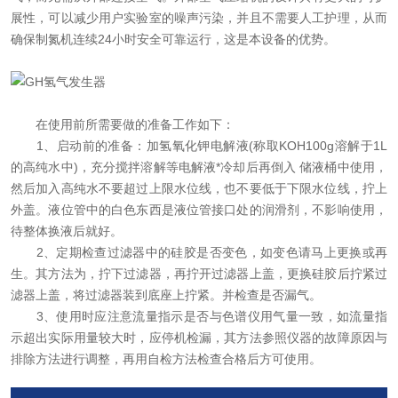
展性，可以减少用户实验室的噪声污染，并且不需要人工护理，从而
确保制氮机连续24小时安全可靠运行，这是本设备的优势。
在使用前所需要做的准备工作如下：
1、启动前的准备：加氢氧化钾电解液(称取KOH100g溶解于1L
的高纯水中)，充分搅拌溶解等电解液*冷却后再倒入 储液桶中使用，
然后加入高纯水不要超过上限水位线，也不要低于下限水位线，拧上
外盖。液位管中的白色东西是液位管接口处的润滑剂，不影响使用，
待整体换液后就好。
2、定期检查过滤器中的硅胶是否变色，如变色请马上更换或再
生。其方法为，拧下过滤器，再拧开过滤器上盖，更换硅胶后拧紧过
滤器上盖，将过滤器装到底座上拧紧。并检查是否漏气。
3、使用时应注意流量指示是否与色谱仪用气量一致，如流量指
示超出实际用量较大时，应停机检漏，其方法参照仪器的故障原因与
排除方法进行调整，再用自检方法检查合格后方可使用。