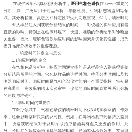
在现代医学和临床化学分析中，
医用气相色谱仪
作为一种重要的
资料下载
分析工具，广泛应用于药品分析、毒物检测、生物标志物监测等领
域。其分析精度、灵敏度和稳定性都受到高度重视。然而，响应时间
在线留言
——即从样品注入到获取分析结果的时间——对仪器的实际应用有着
直接的影响。特别是在临床环境下，快速、准确的分析结果对诊断至
关重要，因此，理解色谱仪响应时间的影响因素并优化其性能，成为
联系我们
提升临床分析效率的重要课题。
一、响应时间的定义与意义
1.1响应时间的定义
在气相色谱分析中，响应时间通常指的是从样品注入到获得完整
分析结果所需的时间。它包括样品的进样时间、柱子分离时间以及检
测器响应时间。响应时间是气相色谱仪性能的一个重要指标，特别是
在高通量、高效率的临床实验室中，仪器的响应时间直接关系到分析
的速度与准确性。
1.2响应时间的重要性
在医疗领域中，气相色谱仪的响应时间不仅影响实验室的工作效
率，还会影响临床决策的及时性。例如，在毒物检测或药物浓度监测
中，快速获取结果对于及时采取治疗措施具有至关重要的作用。此
外，长时间的响应会增加样品等待时间，影响整体检测效率，甚至可