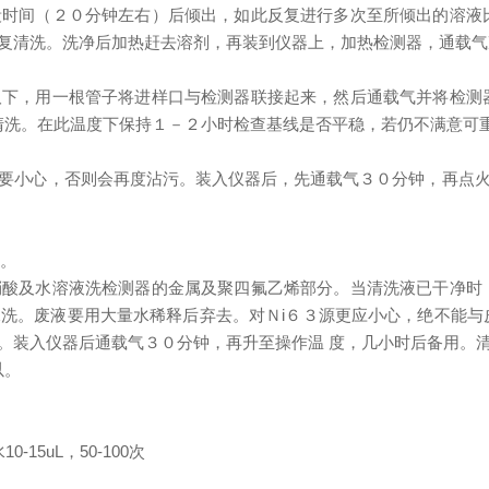
时间（２０分钟左右）后倾出，如此反复进行多次至所倾出的溶液
复清洗。洗净后加热赶去溶剂，再装到仪器上，加热检测器，通载气
下，用一根管子将进样口与检测器联接起来，然后通载气并将检测
进行清洗。在此温度下保持１－２小时检查基线是否平稳，若仍不满意可
要小心，否则会再度沾污。装入仪器后，先通载气３０分钟，再点
心。
酸及水溶液洗检测器的金属及聚四氟乙烯部分。当清洗液已干净时
洗。废液要用大量水稀释后弃去。对Ｎi６３源更应小心，绝不能与
。装入仪器后通载气３０分钟，再升至操作温 度，几小时后备用。
以。
15uL，50-100次