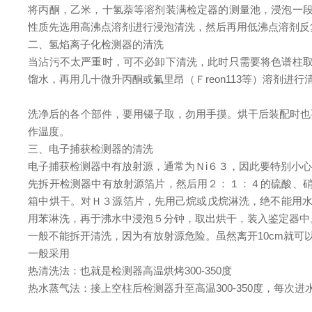
将丙酮，乙米，十氢萘等溶剂装满检定器的测量池，浸泡一段
性质先选用高沸点溶剂进行浸泡清洗，然后再用低沸点溶剂反
二、氢焰离子化检测器的清洗
当沾污不太严重时，可不必卸下清洗，此时只需要将色谱柱取
馏水，再用几十微升丙酮或氟里昂（Ｆreon113等）溶剂
洗净后的各个部件，要用镊子取，勿用手摸。烘干后装配时也
作温度。
三、电子捕获检测器的清洗
电子捕获检测器中有放射源，通常为Ｎi６３，因此要特别小
先拆开检测器中有放射源箔片，然后用２：１：４的硫酸、硝
箱中烘干。对Ｈ３源箔片，先用己烷或戊烷淋洗，绝不能用水
用苯淋洗，再于沸水中浸泡５分钟，取出烘干，装入鉴定器中
一般不能拆开清洗，因为有放射源危险。虽然离开10cm就可
一般采用
热清洗法：也就是检测器高温烘烤300-350度
热水蒸气法：接上空柱后检测器升至高温300-350度，每次进水10-