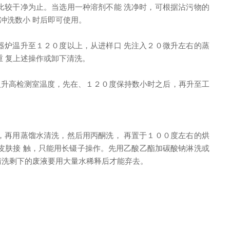
比较干净为止。当选用一种溶剂不能 洗净时，可根据沾污物的
冲洗数小 时后即可使用。
器炉温升至１２０度以上，从进样口 先注入２０微升左右的蒸
重 复上述操作或卸下清洗。
火升高检测室温度，先在、１２０度保持数小时之后，再升至工
，再用蒸馏水清洗，然后用丙酮洗， 再置于１００度左右的烘
皮肤接 触，只能用长镊子操作。先用乙酸乙酯加碳酸钠淋洗或
清洗剩下的废液要用大量水稀释后才能弃去。