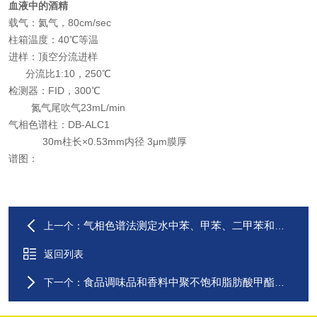
血液中的酒精
资料下载
载气：氦气，80cm/sec
柱箱温度：40℃等温
在线留言
进样：顶空分流进样
分流比1:10，250℃
检测器：FID，300℃
联系我们
氮气尾吹气23mL/min
气相色谱柱：DB-ALC1
30m柱长×0.53mm内径 3μm膜厚
谱图：
气相色谱法测定水中苯、甲苯、二甲苯和硝基苯分析方法
上一个：
返回列表
食品调味品和香料中聚不饱和脂肪酸甲酯分析应用案例
下一个：