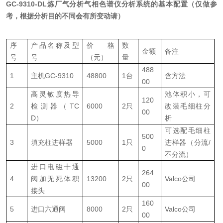
GC-9310-DL
炼厂气分析气相色谱仪分析系统的基本配置（仅做参
资料下载
考，根据分析目的不同会有所变动请）
在线留言
序
产品名称及型
价格
数
金额
备注
号
号
（元）
量
联系我们
488
1
主机
GC-9310
48800
1台
含方法
00
高灵敏度热导
池体积小，可
120
2
检测器（
TC
6000
2只
改装毛细柱分
00
D）
析
可选配毛细柱
500
3
填充柱进样器
5000
1只
进样器（分流/
0
不分流）
进口电磁十通
264
4
阀加无死体积
13200
2只
Valco公司
00
接头
160
5
进口六通阀
8000
2只
Valco公司
00