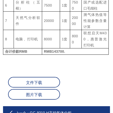
分析柱（五
750
国产或选配进
6
7500
1套
根）
0
口毛细柱
测气体热值等
天然气分析软
200
7
20000
1套
性能参数含量
件
00
计算
联想启天M43
800
8
电脑 、打印机
8000
1套
0，惠普激光
0
打印机
合计价款RMB
RMB143700.
文件下载
图片下载
GC-9310-H高纯气体分析