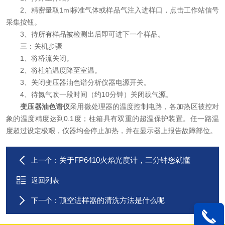
2、精密量取1ml标准气体或样品气注入进样口，点击工作站信号
采集按钮。
3、待所有样品被检测出后即可进下一个样品。
三：关机步骤
1、将桥流关闭。
2、将柱箱温度降至室温。
3、关闭变压器油色谱分析仪器电源开关。
4、待氮气吹一段时间（约10分钟）关闭载气源。
变压器油色谱仪
采用微处理器的温度控制电路，各加热区被控对
象的温度精度达到0.1度；柱箱具有双重的超温保护装置。任一路温
度超过设定极艰，仪器均会停止加热，并在显示器上报告故障部位。
关于FP6410火焰光度计，三分钟您就懂
上一个：
返回列表
顶空进样器的清洗方法是什么呢
下一个：