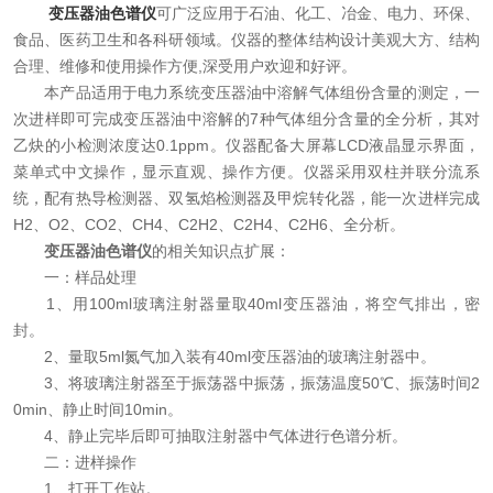
变压器油色谱仪
可广泛应用于石油、化工、冶金、电力、环保、
资料下载
食品、医药卫生和各科研领域。仪器的整体结构设计美观大方、结构
合理、维修和使用操作方便,深受用户欢迎和好评。
在线留言
本产品适用于电力系统变压器油中溶解气体组份含量的测定，一
次进样即可完成变压器油中溶解的7种气体组分含量的全分析，其对
乙炔的小检测浓度达0.1ppm。仪器配备大屏幕LCD液晶显示界面，
联系我们
菜单式中文操作，显示直观、操作方便。仪器采用双柱并联分流系
统，配有热导检测器、双氢焰检测器及甲烷转化器，能一次进样完成
H2、O2、CO2、CH4、C2H2、C2H4、C2H6、全分析。
变压器油色谱仪
的相关知识点扩展：
一：样品处理
1、用100ml玻璃注射器量取40ml变压器油，将空气排出，密
封。
2、量取5ml氮气加入装有40ml变压器油的玻璃注射器中。
3、将玻璃注射器至于振荡器中振荡，振荡温度50℃、振荡时间2
0min、静止时间10min。
4、静止完毕后即可抽取注射器中气体进行色谱分析。
二：进样操作
1、打开工作站。