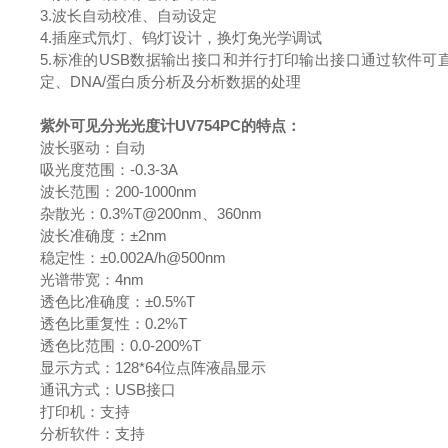
3.
波长自动校准、自动设定
4.
插座式氘灯、钨灯设计，换灯免光学调试
5.
标准的USB数据输出接口和并行打印输出接口通过软件可
定、DNA/蛋白质分析及分析数据的处理
紫外可见分光光度计
UV754PC的
特点：
波长驱动：自动
吸光度范围：-0.3-3A
波长范围：200-1000nm
杂散光：
0.3%T@200nm、360nm
波长准确度：±2nm
稳定性：±0.002A/h@500nm
光谱带宽：4nm
透色比准确度：±0.5%T
透色比重复性：0.2%T
透色比范围：0.0-200%T
显示方式：128*64位点阵液晶显示
通讯方式：USB接口
打印机：支持
分析软件：支持