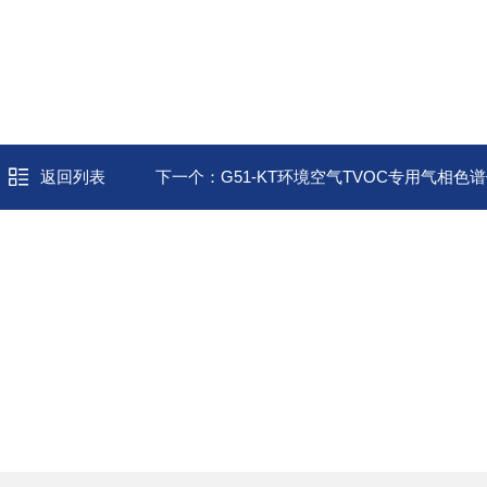
返回列表
下一个：
G51-KT环境空气TVOC专用气相色