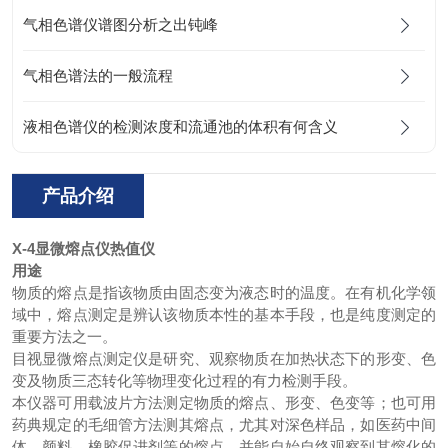
气相色谱仪谱图分析之出钝峰
气相色谱法的一般流程
液相色谱仪的检测浓度和流通池的体积有何含义
产品介绍
X-4
显微熔点仪热值仪
用途
物质的熔点是指该物质由固态变为液态时的温度。在有机化学领
域中，熔点测定是辨认该物质本性的基本手段，也是纯度测定的
重要方法之一。
目视显微熔点测定仪是研究、观察物质在加热状态下的形变、色
变及物质三态转化等物理变化过程的有力检测手段。
本仪器可用载波片方法测定物质的熔点、形变、色变等；也可用
药典规定的毛细管方法测其熔点，尤其对深色样品，如医药中间
体、颜料、橡胶促进剂等的熔点，并能自始自终观察到其熔化的