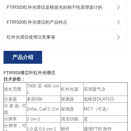
FTIR920红外光谱仪是根据光的相干性原理设计的
FTIR920红外光谱仪的产品特点
红外光谱仪使用注意事项
产品介绍
FTIR920
傅立叶红外光谱仪
技术参数：
7000 至 400 cm-
波长范围
红外光源
高强度气冷
1
分束器
多层KBr
探测器
低噪音DLATGS
分束器,可
ZnSe, CaF2, CsI
探测器
MCT（可选）
选
分辨率
2 cm-1
清洗功能
是
分辨率，可
1.0 或 0.5 cm-1
附件
通用FTIR 附件