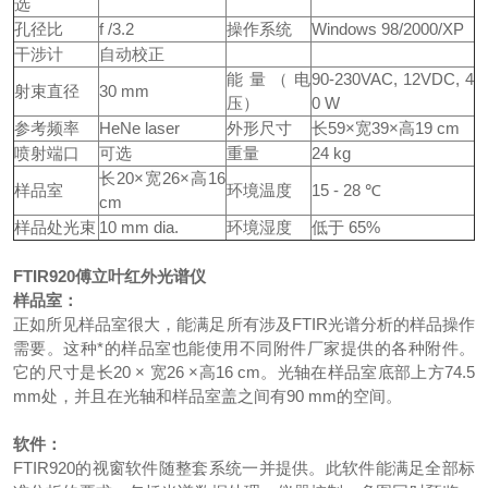
选
孔径比
f /3.2
操作系统
Windows 98/2000/XP
干涉计
自动校正
能量（电
90-230VAC, 12VDC, 4
射束直径
30 mm
压）
0 W
参考频率
HeNe laser
外形尺寸
长59×宽39×高19 cm
喷射端口
可选
重量
24 kg
长20×宽26×高16
样品室
环境温度
15 - 28 ℃
cm
样品处光束
10 mm dia.
环境湿度
低于 65%
FTIR920
傅立叶红外光谱仪
样品室：
正如所见样品室很大，能满足所有涉及FTIR光谱分析的样品操作
需要。这种*的样品室也能使用不同附件厂家提供的各种附件。
它的尺寸是长20 × 宽26 ×高16 cm。光轴在样品室底部上方74.5
mm处，并且在光轴和样品室盖之间有90 mm的空间。
软件：
FTIR920的视窗软件随整套系统一并提供。此软件能满足全部标