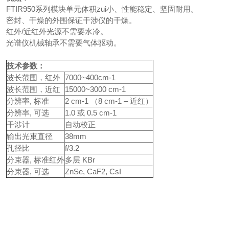
FTIR950系列模块单元体积zui小、性能稳定、坚固耐用。
密封、干燥的外围保证干涉仪的干燥。
红外/近红外光源不需要水冷。
光谱仪机械轴承不需要气体驱动。
技术参数：
波长范围，红外
7000~400cm-1
波长范围，近红
15000~3000 cm-1
分辨率, 标准
2 cm-1 （8 cm-1 – 近红）
分辨率, 可选
1.0 或 0.5 cm-1
干涉计
自动校正
输出光束直径
38mm
孔径比
f/3.2
分束器, 标准红外
多层 KBr
分束器, 可选
ZnSe, CaF2, CsI