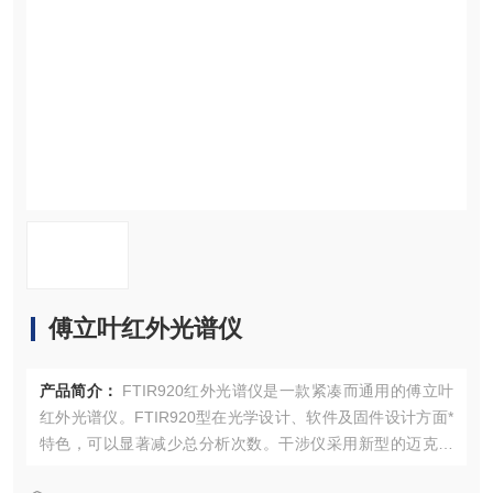
资料下载
在线留言
联系我们
傅立叶红外光谱仪
产品简介：
FTIR920红外光谱仪是一款紧凑而通用的傅立叶
红外光谱仪。FTIR920型在光学设计、软件及固件设计方面*
特色，可以显著减少总分析次数。干涉仪采用新型的迈克尔
逊自补偿光学系统，能去除许多常规光学干涉仪中存在的光