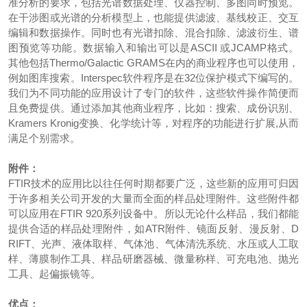
准分析的要求，包括光谱数据处理、仪器控制、多图同时预览。
在干涉图或光谱的分析模型上，也能提供滤波、基线校正、交互
编辑和数据操作。同时也有光谱扣除、混合扣除、滤波衍生、谱
图预览等功能。数据输入和输出可以是ASCII 或JCAMP格式。
其他包括Thermo/Galactic GRAMS在内的商业程序也可以使用，
例如图库搜索。Interspec软件程序是在32位保护模式下编写的。
我们为不同功能的应用设计了专门的软件，这些软件操作简便而
且免费提供。通过添加其他商业程序，比如：搜索、成份识别、
Kramers Kronig变换、化学统计等，对程序的功能进行扩展,从而
满足个别需求。
附件：
FTIR技术的应用比以往任何时期都要广泛，这些新的应用可归因
于许多相关公司开发的大量而全面的样品处理附件。这些附件都
可以应用在FTIR 920系列设备中。所以无论什么样品，我们都能
提供合适的样品处理附件，如ATR附件、镜面反射、漫反射、D
RIFT、光声、液体取样、气体池、气体清洗系统、水压或人工取
样、薄膜制作工具、样品研磨器械、微量称样、可充电池、抛光
工具、起偏振镜等。
优点：