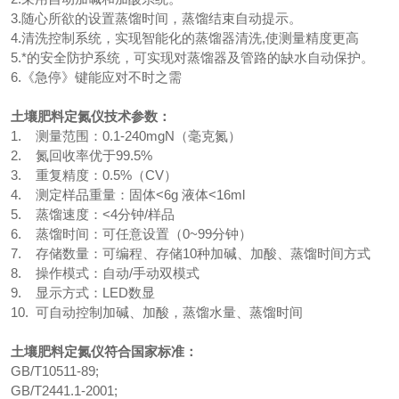
3.随心所欲的设置蒸馏时间，蒸馏结束自动提示。
4.清洗控制系统，实现智能化的蒸馏器清洗,使测量精度更高
5.*的安全防护系统，可实现对蒸馏器及管路的缺水自动保护。
6.《急停》键能应对不时之需
土壤肥料定氮仪技术参数：
1. 测量范围：0.1-240mgN（毫克氮）
2. 氮回收率优于99.5%
3. 重复精度：0.5%（CV）
4. 测定样品重量：固体<6g 液体<16ml
5. 蒸馏速度：<4分钟/样品
6. 蒸馏时间：可任意设置（0~99分钟）
7. 存储数量：可编程、存储10种加碱、加酸、蒸馏时间方式
8. 操作模式：自动/手动双模式
9. 显示方式：LED数显
10. 可自动控制加碱、加酸，蒸馏水量、蒸馏时间
土壤肥料定氮仪符合国家标准：
GB/T10511-89;
GB/T2441.1-2001;