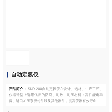
资料下载
在线留言
联系我们
自动定氮仪
产品简介：
SKD-200自动定氮仪在设计、选材、生产工艺、
仪器造型上选用优质的防腐、耐热、耐压材料：高性能电磁
阀、进口加压泵密封件以及其他器件，提高仪器有效寿命
2.使用单片计算机控制,自动加减/自动加酸/自动蒸馏及设置存