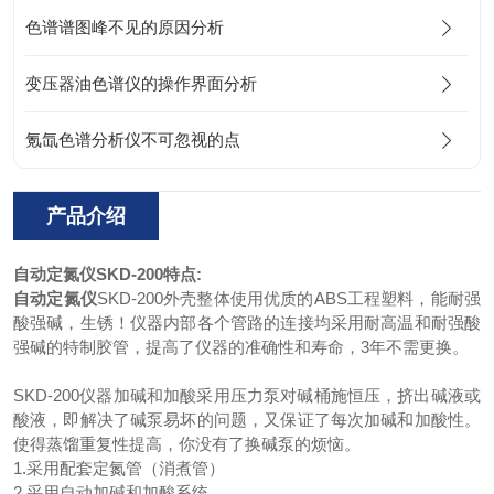
色谱谱图峰不见的原因分析
变压器油色谱仪的操作界面分析
氪氙色谱分析仪不可忽视的点
产品介绍
自动定氮仪
SKD-200特点:
自动定氮仪
SKD-200外壳整体使用优质的ABS工程塑料，能耐强
酸强碱，生锈！仪器内部各个管路的连接均采用耐高温和耐强酸
强碱的特制胶管，提高了仪器的准确性和寿命，3年不需更换。
SKD-200仪器加碱和加酸采用压力泵对碱桶施恒压，挤出碱液或
酸液，即解决了碱泵易坏的问题，又保证了每次加碱和加酸性。
使得蒸馏重复性提高，你没有了换碱泵的烦恼。
1.采用配套定氮管（消煮管）
2.采用自动加碱和加酸系统。