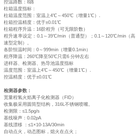
控温路数：8路
柱箱温度指标：
柱箱温度范围：室温上4℃～450℃（增量1℃）.
柱箱控温精度：优于±0.01℃
柱箱程序升温：16阶程升（可无限阶数）
程升速率设定：0.1～39℃/min（普通型）；0.1～120℃/min（高
速型定制）。
各阶恒温时间：0～999min（增量0.1min）
程序降温：260℃降至50℃只需6 分钟左右
进样器、检测器、热导池温度指标
温度范围：室温上4℃～450℃（增量1℃）.
控温精度：优于±0.01℃
检测器参数：
宽量程氢火焰离子化检测器（FID）
收集极采用圆筒型结构，316L不锈钢喷嘴。
检测限：≤1.5pg/s
基线噪声：0.02pA
基线漂移 ：≤1×10-13A/30min
自动点火，动态图标，熄火在点火；