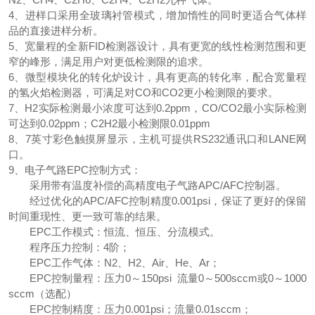
4、进样口采用全玻璃衬管模式，增加惰性的同时更适合气体样
品的直接进样分析。
5、宽量程的全新FID检测器设计，具有更宽的线性检测范围和更
窄的峰形，满足用户对更低检测限的追求。
6、微型模块化的转化炉设计，具有更高的转化率，配合宽量程
的氢火焰检测器，可满足对CO和CO2更小检测限的要求。
7、H2实际检测最小浓度可达到0.2ppm，CO/CO2最小实际检测
可达到0.02ppm；C2H2最小检测限0.01ppm
8、7英寸彩色触摸屏显示，主机可提供RS232通讯口和LANE网
口。
9、电子气路EPC控制方式：
采用带有温度补偿的高精度电子气路APC/AFC控制器。
经过优化的APC/AFC控制精度0.001psi，保证了更好的保留
时间重现性、更一致可靠的结果。
EPC工作模式：恒流、恒压、分流模式。
程序压力控制：4阶；
EPC工作气体：N2、H2、Air、He、Ar；
EPC控制量程：压力0～150psi 流量0～500sccm或0～1000
sccm（选配）
EPC控制精度：压力0.001psi；流量0.01sccm；