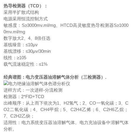
热导检测器（TCD）：
采用半扩散式结构
电源采用恒流控制方式
敏感度：S≥3000mv.ml/mg、HTCD高灵敏度热导检测器S≥1000
0mv.ml/mg
数字放大2、4、8倍任选
基线噪音：≤10μv
基线漂移：≤30μv/30min
线性：≥105
载气流速稳定性：≤1%
经典谱图：电力变压器油溶解气体分析（三检测器）.
进样方式：一次进样-分流检测
检测器：2*FID+TCD
出峰顺序：从上而下依次为1、H2氢气；2、CO一氧化碳；3、C
O2二氧化碳；4、CH4甲烷；5、C2H4乙烯；6、C2H6乙烷；
7、C2H2乙炔；
适用性：电力系统变压器油溶解气体、电力充油设备中溶解气体
分析。