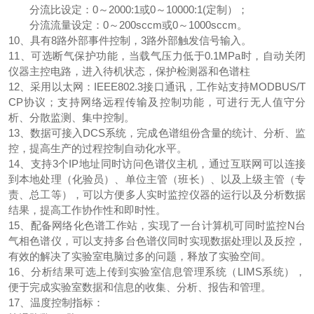
分流比设定：0～2000:1或0～10000:1(定制）；
分流流量设定：0～200sccm或0～1000sccm。
10、具有8路外部事件控制，3路外部触发信号输入。
11、可选断气保护功能，当载气压力低于0.1MPa时，自动关闭
仪器主控电路，进入待机状态，保护检测器和色谱柱
12、采用以太网：IEEE802.3接口通讯，工作站支持MODBUS/T
CP协议；支持网络远程传输及控制功能，可进行无人值守分
析、分散监测、集中控制。
13、数据可接入DCS系统，完成色谱组份含量的统计、分析、监
控，提高生产的过程控制自动化水平。
14、支持3个IP地址同时访问色谱仪主机，通过互联网可以连接
到本地处理（化验员）、单位主管（班长）、以及上级主管（专
责、总工等），可以方便多人实时监控仪器的运行以及分析数据
结果，提高工作协作性和即时性。
15、配备网络化色谱工作站，实现了一台计算机可同时监控N台
气相色谱仪，可以支持多台色谱仪同时实现数据处理以及反控，
有效的解决了实验室电脑过多的问题，释放了实验空间。
16、分析结果可选上传到实验室信息管理系统（LIMS系统），
便于完成实验室数据和信息的收集、分析、报告和管理。
17、温度控制指标：