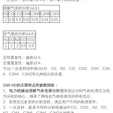
溶解气体的分析(uL/L)
H2
CO
CO2
CH4
C2H4
C2H6
C2H2
1
0.5
0.5
0.01
0.01
0.01
0.01
含气量的分析(uL/L)
H2
O2
N2
CO
CO2
1
2
2
0.5
0.5
定性重复性：偏差≤1％
定量重复性：偏差≤3％
可以一次进样同时检出H2、O2、N2、CO、CO2、CH4、C2H
6、C2H4、C2H2等九种组分的含量。
G60-SD的主要特点和参数指标：
1、
电力绝缘油溶解气体色谱分析仪
系统以G60气相色谱仪主机
为分析的核心，继承了网络化气相色谱仪的所有优点。
2、采用灵活多变的分析流程，满足用户不同的检测需求。
3、一次进样，最多可同时分析绝缘油中CO、CO2、H2、O2、
N2、CH4、C2H6、C2H4、C2H2九种气体。