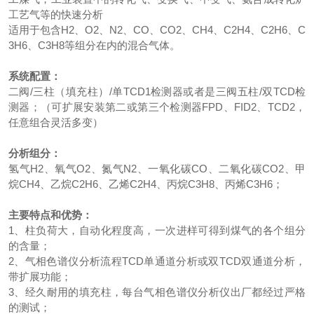
工艺气等的快速分析
适用于包含H2、O2、N2、CO、CO2、CH4、C2H4、C2H6、C
3H6、C3H8等组分在内的混合气体。
系统配置：
二阀/三柱（填充柱）/单TCD1检测器或者是三阀五柱/双TCD检
测器；（可扩展安装第二或第三个检测器FPD、FID2、TCD2，
任意组合灵活多变）
分析组分：
氢气H2、氧气O2、氮气N2、一氧化碳CO、二氧化碳CO2、甲
烷CH4、乙烷C2H6、乙烯C2H4、丙烷C3H8、丙烯C3H6；
主要特点和优势：
1、柱负荷大，自动化程度高，一次进样可得到煤气的各个组分
的含量；
2、气相色谱仪分析流程TCD单通道分析或双TCD双通道分析，
带扩展功能；
3、经久耐用的填充柱，每台气相色谱仪分析仪出厂都经过严格
的测试；