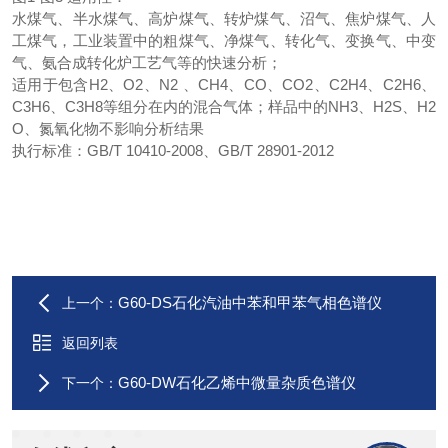
水煤气、半水煤气、高炉煤气、转炉煤气、沼气、焦炉煤气、人
工煤气，工业装置中的粗煤气、净煤气、转化气、变换气、中变
气、氨合成转化炉工艺气等的快速分析；
适用于包含H2、O2、N2 、CH4、CO、CO2、C2H4、C2H6、
C3H6、C3H8等组分在内的混合气体；样品中的NH3、H2S、H2
O、氮氧化物不影响分析结果
执行标准：GB/T 10410-2008、GB/T 28901-2012
G60-DS石化汽油中苯和甲苯气相色谱仪
上一个：
返回列表
G60-DW石化乙烯中微量杂质色谱仪
下一个：