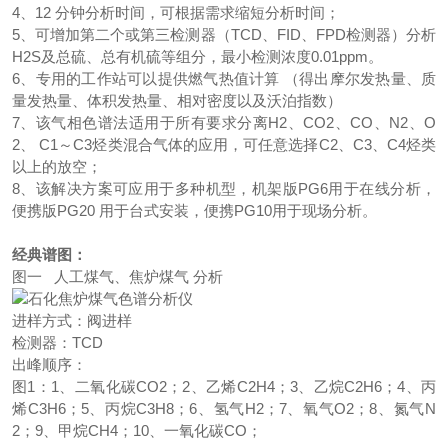
4、12 分钟分析时间，可根据需求缩短分析时间；
5、可增加第二个或第三检测器（TCD、FID、FPD检测器）分析
H2S及总硫、总有机硫等组分，最小检测浓度0.01ppm。
6、专用的工作站可以提供燃气热值计算 （得出摩尔发热量、质
量发热量、体积发热量、相对密度以及沃泊指数）
7、该气相色谱法适用于所有要求分离H2、CO2、CO、N2、O
2、 C1～C3烃类混合气体的应用，可任意选择C2、C3、C4烃类
以上的放空；
8、该解决方案可应用于多种机型，机架版PG6用于在线分析，
便携版PG20 用于台式安装，便携PG10用于现场分析。
经典谱图：
图一 人工煤气、焦炉煤气 分析
进样方式：阀进样
检测器：TCD
出峰顺序：
图1：1、二氧化碳CO2；2、乙烯C2H4；3、乙烷C2H6；4、丙
烯C3H6；5、丙烷C3H8；6、氢气H2；7、氧气O2；8、氮气N
2；9、甲烷CH4；10、一氧化碳CO；