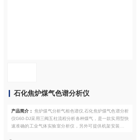
资料下载
在线留言
联系我们
石化焦炉煤气色谱分析仪
产品简介：
焦炉煤气分析气相色谱仪,石化焦炉煤气色谱分析
仪G60-DJ采用三阀五柱流程分析各种煤气，是一款实用型快
速准确的工业气体实验室分析仪，另外可提供机架安装的在
线版本PG6，用于台式安装的PG20，用于现场便携分析的P