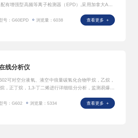
配有增强型高频等离子检测器（EPD）,采用加拿大ASD
品由载气带入中心切割定制阀系统中、通过阀切换和预柱
析柱进行分离，经检测器响应后将检测信号经放大器放
型号：G60EPD
浏览量：6038
查看更多 +
行数据计算。
物在线分析仪
602可对空分液氧、液空中痕量碳氢化合物甲烷，乙烷，
烷，正丁烷，1,3-丁二烯进行详细组分分析，监测易爆组
空分设备主冷凝器安全运行的重要参考数据。也是石油化
测碳氢化合物的工业过程控制仪表。
型号：G602
浏览量：5334
查看更多 +