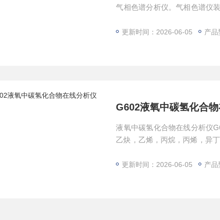
气相色谱分析仪。气相色谱仪装
公司du有技术和核心部件，样
将需要定量的样品送入色谱分
更新时间：2026-06-05
产品
大，送至色谱数据处理工作站进
G602液氧中碳氢化合
液氧中碳氢化合物在线分析仪G
乙炔，乙烯，丙烷，丙烯，异丁
分的含量变化情况，从而提供
工、能源、钢铁和气体工业等检
更新时间：2026-06-05
产品