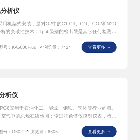
线氧分析仪
s采用机架式安装，是对O2中的C1-C4、CO、CO2和N2O
析的突破性技术，1ppb级别的检出限是其它任何检测器
Elf PG6
号：KA6000Plus
浏览量：7424
查看更多 +
谱分析仪
2/PG6应用于石油化工、能源、钢铁、气体等行业的氩、
、空气中的总烃在线检测；该过程色谱仪控制仪表，检测
程传输。仪表控制精准，满足脱烃工艺的需求，能够达到
户产品品质的要求。
型号：G602
浏览量：6605
查看更多 +