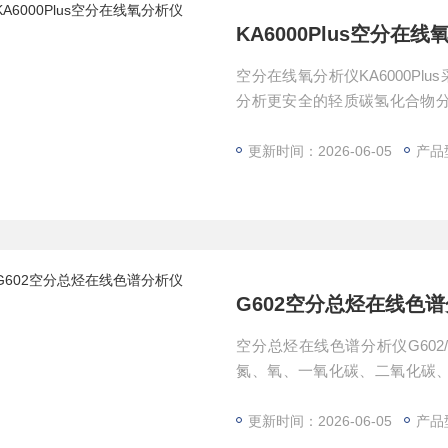
KA6000Plus空分在
空分在线氧分析仪KA6000Plu
分析更安全的轻质碳氢化合物分
都无法达到的。可选替代机型Analy
更新时间：2026-06-05
产品型
G602空分总烃在线色
空分总烃在线色谱分析仪G60
氮、氧、一氧化碳、二氧化碳
灵敏度高，结果直读，信号远
节能、延长催化剂寿命、提高用
更新时间：2026-06-05
产品