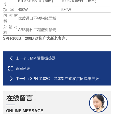
610×610×510（mm）
700×740×560（mm）
寸
功 率
490W
580W
内腔材
优质进口不锈钢镜面板
料
外箱材
ABS特种工程塑料箱壳
料
SPH-100B、200B
欢迎广大新老客户。
MM微量振荡器
上一个：
返回列表
SPH-1102C、2102C立式双层恒温培养振荡器
下一个：
在线留言
ONLINE MESSAGE