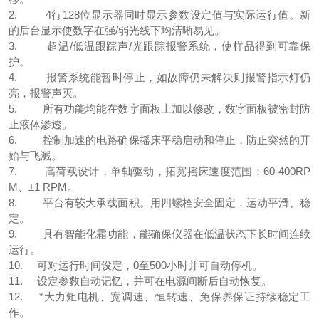
2. 4行128位显示器同时显示参数设定值与实际运行值。新
的后台显示使数字在强/弱光线下均清晰易见。
3. 超温/低温跟踪声/光跟踪报警系统，使样品得到可靠保
护。
4. 报警系统能暂时停止，如故障仍未解决则报警指示灯仍
亮，报警声灭。
5. 所有功能均能在数字面板上加以修改，数字面板被密封防
止液体渗透。
6. 控制加速的电路确保摇床平稳启动和停止，防止突然的开
始与飞溅。
7. 高荷载设计，单轴驱动，拓宽摇床速度范围：60-400RP
M、±1 RPM。
8. 平台有较大承载面积。用四螺栓安全固定，运动平滑、稳
定。
9. 具有智能化霜功能，能确保仪器在低温状态下长时间连续
运行。
10. 可对运行时间设定，0至500小时并可自动停机。
11. 设定参数自动记忆，并可在电源间断后自动恢复。
12. *大力矩电机、宽调速、恒转速、免保养保证持续稳定工
作。