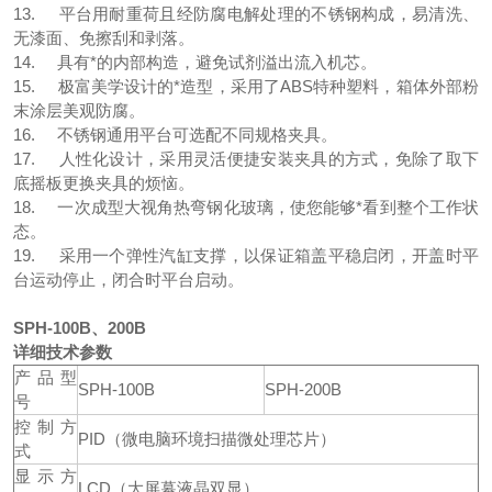
13. 平台用耐重荷且经防腐电解处理的不锈钢构成，易清洗、
无漆面、免擦刮和剥落。
14. 具有*的内部构造，避免试剂溢出流入机芯。
15. 极富美学设计的*造型，采用了ABS特种塑料，箱体外部粉
末涂层美观防腐。
16. 不锈钢通用平台可选配不同规格夹具。
17. 人性化设计，采用灵活便捷安装夹具的方式，免除了取下
底摇板更换夹具的烦恼。
18. 一次成型大视角热弯钢化玻璃，使您能够*看到整个工作状
态。
19. 采用一个弹性汽缸支撑，以保证箱盖平稳启闭，开盖时平
台运动停止，闭合时平台启动。
SPH-100B、200B
详细技术参数
产品型
SPH-100B
SPH-200B
号
控制方
PID（微电脑环境扫描微处理芯片）
式
显示方
LCD（大屏幕液晶双显）