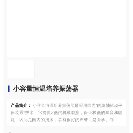
资料下载
在线留言
联系我们
小容量恒温培养振荡器
产品简介：
小容量恒温培养振荡器是采用国内*的单轴驱动平
衡装置*技术，它提供Z低的机械磨擦，保证极低的噪音和能
耗，因此是国内的摇床，享有很好的声誉，是医学、制药、
食品、环保等研究应用领域的必然之选