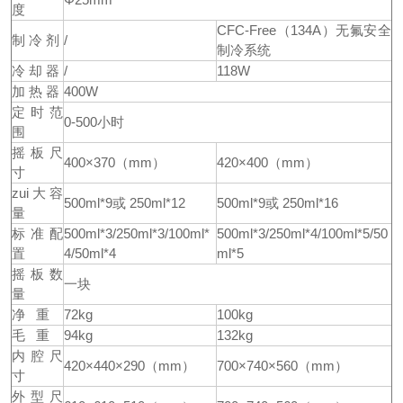
度
CFC-Free（134A）无氟安全
制 冷 剂
/
制冷系统
冷 却 器
/
118W
加 热 器
400W
定时范
0-500小时
围
摇板尺
400×370（mm）
420×400（mm）
寸
zui大容
500ml*9或 250ml*12
500ml*9或 250ml*16
量
标准配
500ml*3/250ml*3/100ml*
500ml*3/250ml*4/100ml*5/50
置
4/50ml*4
ml*5
摇板数
一块
量
净 重
72kg
100kg
毛 重
94kg
132kg
内腔尺
420×440×290（mm）
700×740×560（mm）
寸
外型尺