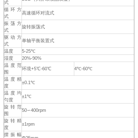
式
循环方
高速循环对流式
式
振荡方
旋转振荡式
式
驱动方
单轴平衡装置式
式
温度
5-25℃
湿度
20%-90%
温度范
环境+5℃-60℃
4℃-60℃
围
温度精
±0.1℃
度
温度均
±1℃
匀度
旋转范
50∽400rpm
围
旋转精
±1rpm
度
摆振幅
Φ25mm