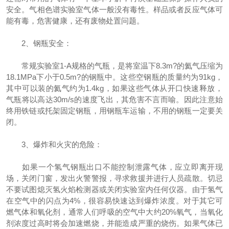
安全。气相色谱实验室气体一般没有毒性。样品或者反应气体可
能有毒，危害健康，还有废物处置问题。
2、钢瓶安全：
常规实验室1-A规格的气瓶，是将室温下8.3m?的氦气压缩为
18.1MPa下小于0.5m?的钢瓶中。这些空钢瓶的质量约为91kg，
其中可以装的氦气约为1.4kg，如果这些气体从开口快速释放，
气瓶将以高达30m/s的速度飞出，其危害不言而喻。因此注意始
终用铁链或托架固定钢瓶，用钢瓶车运输，不用的钢瓶一定要关
闭。
3、爆炸和火灾的危险：
如果一个氢气钢瓶出口不能控制泄露气体，应立即离开现
场，关闭门窗，发出火警警报，寻求救援并进行人员疏散。切忌
不要试图熄灭氢火焰检测器或关闭实验室内任何仪器。由于氢气
在空气中的闪点为4%，很容易快速达到爆炸浓度。对于其它可
燃气体和氧化剂，通常人们呼吸的空气中大约20%氧气，当氧化
剂浓度过高时将会加速燃烧，并能造成严重的烧伤。如果气体已