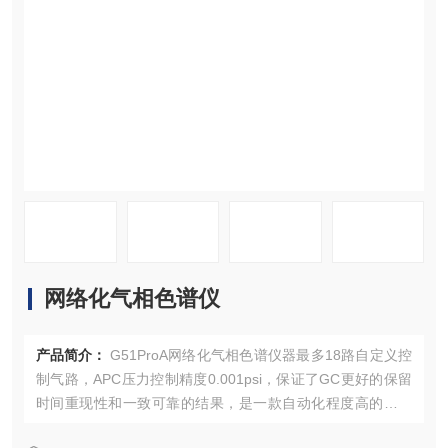
资料下载
在线留言
联系我们
网络化气相色谱仪
产品简介：
G51ProA网络化气相色谱仪器最多18路自定义控
制气路，APC压力控制精度0.001psi，保证了GC更好的保留
时间重现性和一致可靠的结果，是一款自动化程度高的多用
途气相色谱分析仪。