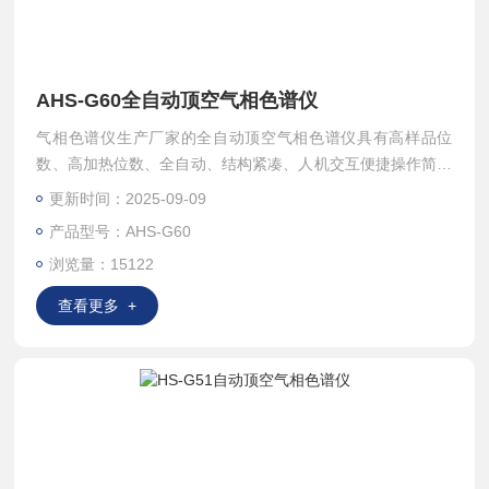
AHS-G60全自动顶空气相色谱仪
气相色谱仪生产厂家的全自动顶空气相色谱仪具有高样品位
数、高加热位数、全自动、结构紧凑、人机交互便捷操作简单
等优点。其原理是将待测样品置于密闭的容器中，通过加热升
更新时间：2025-09-09
温使待测样品中挥发性组分从样品基体中挥发出来，待达到平
产品型号：AHS-G60
衡后，直接抽取上部气体送给气相色谱等后处理设备进行分
浏览量：15122
析，从而检测样品中可挥发性组分的成分和含量。
查看更多 +