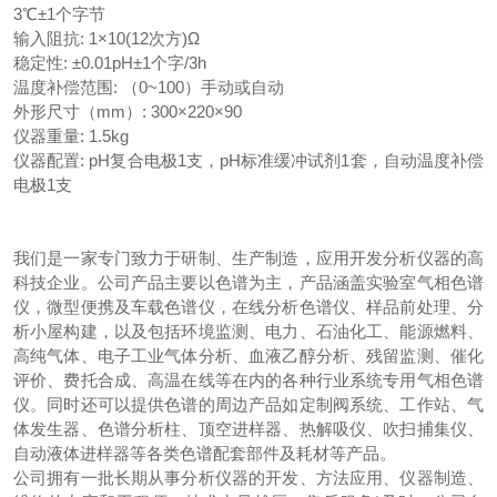
3℃±1个字节
输入阻抗: 1×10(12次方)Ω
稳定性: ±0.01pH±1个字/3h
温度补偿范围: （0~100）手动或自动
外形尺寸（mm）: 300×220×90
仪器重量: 1.5kg
仪器配置: pH复合电极1支，pH标准缓冲试剂1套，自动温度补偿
电极1支
我们是一家专门致力于研制、生产制造，应用开发分析仪器的高
科技企业。公司产品主要以色谱为主，产品涵盖实验室气相色谱
仪，微型便携及车载色谱仪，在线分析色谱仪、样品前处理、分
析小屋构建，以及包括环境监测、电力、石油化工、能源燃料、
高纯气体、电子工业气体分析、血液乙醇分析、残留监测、催化
评价、费托合成、高温在线等在内的各种行业系统专用气相色谱
仪。同时还可以提供色谱的周边产品如定制阀系统、工作站、气
体发生器、色谱分析柱、顶空进样器、热解吸仪、吹扫捕集仪、
自动液体进样器等各类色谱配套部件及耗材等产品。
公司拥有一批长期从事分析仪器的开发、方法应用、仪器制造、