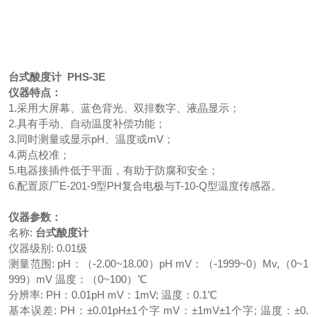
台式酸度计
PHS-3E
仪器特点：
1.采用大屏幕、蓝色背光、双排数字、液晶显示；
2.具有手动、自动温度补偿功能；
3.同时测量或显示pH、温度或mV；
4.两点校准；
5.电器接插件低于平面，有助于防腐和安全；
6.配置原厂E-201-9型PH复合电极与T-10-Q型温度传感器。
仪器参数：
名称:
台式酸度计
仪器级别: 0.01级
测量范围: pH：（-2.00~18.00）pH mV：（-1999~0）Mv,（0~1
999）mV 温度：（0~100）℃
分辨率: PH：0.01pH mV：1mV; 温度：0.1℃
基本误差: PH：±0.01pH±1个字 mV：±1mV±1个字; 温度：±0.