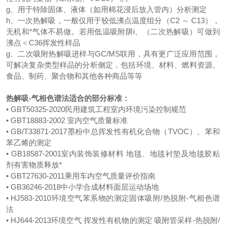
g、用于特除固体、液体（如用棉花浸后放入管内）分析测定
h、一次热解吸，一般仅用于较低沸点温度组分（C2 ～ C13），
无机和*气体不易做。若用低温吸附阱i、（二次热解吸）可做到
沸点＜C36挥发性样品
g、二次吸附热解吸进样与GC/MS联用，具有更广泛应用范围，
可解决复杂类型样品的分析侧定，包括环境、材料、燃料资源、
食品、制药、聚合物和其他各种商品等等
热解吸-气相色谱法适合的部分标准：
• GBT50325-2020民用建筑工程室内环境污染控制规范
• GBT18883-2002 室内空气质量标准
• GB/T33871-2017墨粉中总挥发性有机化合物（TVOC）、苯和
苯乙烯的测定
• GB18587-2001室内装饰装修材料 地毯、地毯衬垫及地毯胶粘
剂有害物质释放*
• GBT27630-2011乘用车内空气质量评价指南
• GB36246-2018中小学合成材料面层运动场地
• HJ583-2010环境空气苯系物的测定固体吸附/热脱附-气相色谱
法
• HJ644-2013环境空气 挥发性有机物的测定 吸附管采样-热脱附/