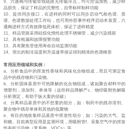
9、六通阀与传输管线链路无传输冷点，均可控温加热，减少样
品损失，保证了样品的完整性，自带标样制样功能
10、提供同步接口，在进样的同时可以同步启动气相色谱、质
谱、色谱数据处理工作站，也可用外部事件程序启动本装置，六
通阀进样方式有效降低死体积，保证了进样精度
11、样品管路采用硅烷化惰性处理不锈钢管，减少污染残留
12、具有检漏和故障报警功能
13、具有聚焦管使用寿命自动监测功能
14、突出的制冷温度和升温速率保证得到精准的色谱峰形
常用应用领域和实例：
a、分析食品中的挥发性香味和风味化合物组成，而且可测定食
品中的残存物和污染物。
b、分析固体基质中可热降解的化合物组成，诸如聚合材料中的
增塑剂，添加剂、单体等（这些样品降解产c、物经吸附热解吸
分析测定，有助于纵火案的侦破）
d、分离样品基质中的不想要的组分，如：制药中的残存溶剂、
聚合物中残存单体和其他的低聚物
e、有目的地收集样品基质中挥发性组分，如：污染的大气、盐
和糖。目前典型应用是监测环境，用吸附管f、采集空气中的挥发
性有机污染物（苯系物、VOCs）等。