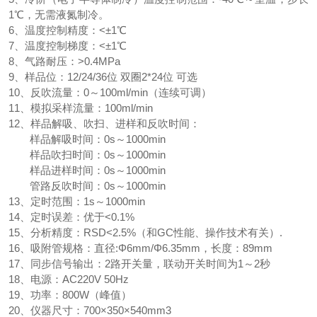
1℃，无需液氮制冷。
6、温度控制精度：<±1℃
7、温度控制梯度：<±1℃
8、气路耐压：>0.4MPa
9、样品位：12/24/36位 双圈2*24位 可选
10、反吹流量：0～100ml/min（连续可调）
11、模拟采样流量：100ml/min
12、样品解吸、吹扫、进样和反吹时间：
样品解吸时间：0s～1000min
样品吹扫时间：0s～1000min
样品进样时间：0s～1000min
管路反吹时间：0s～1000min
13、定时范围：1s～1000min
14、定时误差：优于<0.1%
15、分析精度：RSD<2.5%（和GC性能、操作技术有关）.
16、吸附管规格：直径:Φ6mm/Φ6.35mm，长度：89mm
17、同步信号输出：2路开关量，联动开关时间为1～2秒
18、电源：AC220V 50Hz
19、功率：800W（峰值）
20、仪器尺寸：700×350×540mm3