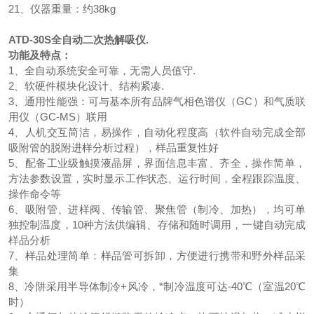
21、仪器重量：约38kg
ATD-30S
全自动二次热解吸仪
.
功能及特点：
1、全自动系统安全可靠，无需人员值守.
2、软硬件模块化设计、结构紧凑.
3、通用性能强：可与基本所有品牌气相色谱仪（GC）和气质联
用仪（GC-MS）联用
4、人机交互简洁，易操作，自动化程度高（软件自动完成全部
吸附管的脱附进样分析过程），样品重复性好
5、配备工业级触摸液晶屏，界面信息丰富、齐全，操作简单，
方法参数设置，实时显示工作状态、运行时间，全程跟踪温度、
操作命令等
6、吸附管、进样阀、传输管、聚焦管（制冷、加热），均可单
独控制温度，10种方法供编辑、存储和随时调用，一键自动完成
样品分析
7、样品处理简单：样品管可拆卸，方便进行携带和野外样品采
集
8、冷阱采用半导体制冷+风冷，*制冷温度可达-40℃（室温20℃
时）