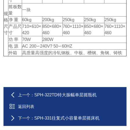
摇板数
一块
量
规
净 重
60kg
200kg
250kg
250kg
250kg
格
尺
产品尺
710×610×
850×680×
760×1110×
850×680×
760×1110×
寸
寸
420
460
460
460
460
功 率
70W
280W
电 源
AC 200∽240V? 50∽60HZ
外箱
高质量高强度的冷轧钢板、中板、槽钢、角钢、铸铁
SPH-322TD特大振幅单层摇瓶机
上一个：
返回列表
SPH-331往复式小容量单层摇床机
下一个：