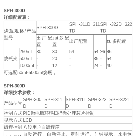
SPH-300D
详细配置表：
SPH-311D 311
SPH-322D 322
SPH-300D
烧瓶规格/产品
TD
TD
型号
出厂配
zui多配
出厂配置
zui多配置
置
置
250ml
30
30
54
54
96
96
烧瓶夹
500ml
-
20
-
35
-
54
1000ml
-
12
-
24
-
40
可选配50ml-5000ml烧瓶，
SPH-300D
详细技术参数：
SPH-300
SPH-311
SPH-311T
SPH-322
SPH-322T
产品型号
D
D
D
D
D
控制方式
PID微电脑环境扫描微处理芯片控制
显示方式
LCD
编程控制
八段用户自编程序
自动运行、自动停止、定时运行、时钟显示、来电恢