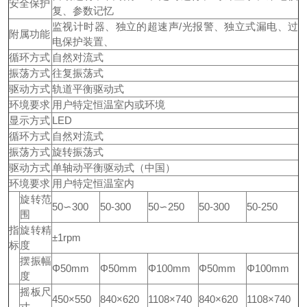
安全保护
复、参数记忆
监视计时器、独立的超速声/光报警、独立式漏电、过
附属功能
电保护装置、
循环方式
自然对流式
振荡方式
往复振荡式
驱动方式
轨道平衡驱动式
环境要求
用户特定恒温室内或环境
显示方式
LED
循环方式
自然对流式
振荡方式
旋转振荡式
驱动方式
单轴动平衡驱动式（中国）
环境要求
用户特定恒温室内
旋转范
50∽300
50-300
50∽250
50-300
50-250
围
指
旋转精
±1rpm
标
度
摆振幅
Φ50mm
Φ50mm
Φ100mm
Φ50mm
Φ100mm
度
摇板尺
450×550
840×620
1108×740
840×620
1108×740
寸