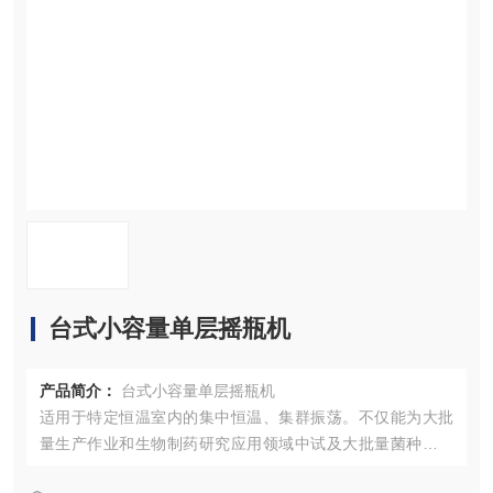
资料下载
在线留言
联系我们
台式小容量单层摇瓶机
产品简介：
台式小容量单层摇瓶机
适用于特定恒温室内的集中恒温、集群振荡。不仅能为大批
量生产作业和生物制药研究应用领域中试及大批量菌种筛选
提供了Z高水平的振荡效率，而且具有很强的经济性和实用