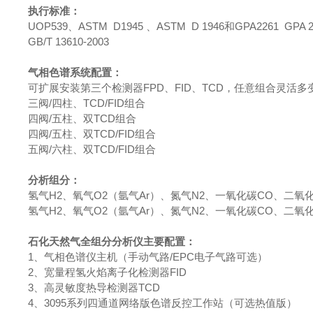
执行标准：
UOP539、ASTM D1945 、ASTM D 1946和GPA2261 GPA 22
GB/T 13610-2003
气相色谱系统配置：
可扩展安装第三个检测器FPD、FID、TCD，任意组合灵活多
三阀/四柱、TCD/FID组合
四阀/五柱、双TCD组合
四阀/五柱、双TCD/FID组合
五阀/六柱、双TCD/FID组合
分析组分：
氢气H2、氧气O2（氩气Ar）、氮气N2、一氧化碳CO、二氧化碳
氢气H2、氧气O2（氩气Ar）、氮气N2、一氧化碳CO、二氧化碳
石化天然气全组分分析仪
主要配置：
1、气相色谱仪主机（手动气路/EPC电子气路可选）
2、宽量程氢火焰离子化检测器FID
3、高灵敏度热导检测器TCD
4、3095系列四通道网络版色谱反控工作站（可选热值版）