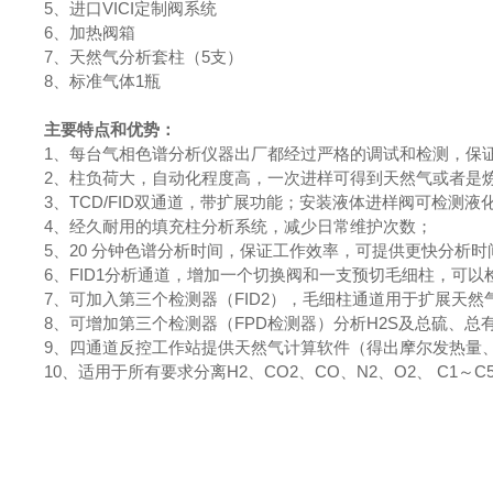
5、进口VICI定制阀系统
6、加热阀箱
7、天然气分析套柱（5支）
8、标准气体1瓶
主要特点和优势：
1、每台气相色谱分析仪器出厂都经过严格的调试和检测，保
2、柱负荷大，自动化程度高，一次进样可得到天然气或者是
3、TCD/FID双通道，带扩展功能；安装液体进样阀可检测
4、经久耐用的填充柱分析系统，减少日常维护次数；
5、20 分钟色谱分析时间，保证工作效率，可提供更快分析
6、FID1分析通道，增加一个切换阀和一支预切毛细柱，可以
7、可加入第三个检测器（FID2），毛细柱通道用于扩展天然气
8、可增加第三个检测器（FPD检测器）分析H2S及总硫、总有
9、四通道反控工作站提供天然气计算软件（得出摩尔发热量
10、适用于所有要求分离H2、CO2、CO、N2、O2、 C1