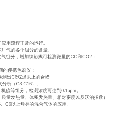
证应用流程正常的运行。
炼厂气的各个组分的含量。
液化气组分，增加镍触媒可检测微量的CO和CO2；
时间的便携色谱仪；
检测出C6烷烃以上的合峰
分析（C3-C16）。
机硫等组分，检测浓度可达到0.1ppm。
、质量发热量、体积发热量、相对密度以及沃泊指数）
～C5、C6以上烃类的混合气体的应用。