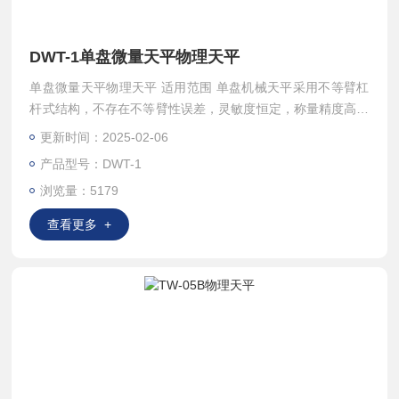
DWT-1单盘微量天平物理天平
单盘微量天平物理天平 适用范围 单盘机械天平采用不等臂杠
杆式结构，不存在不等臂性误差，灵敏度恒定，称量精度高，
停点迅速、读数方便。可广泛应用于工矿企业，科研机构，高
更新时间：2025-02-06
等院校的实验室作精密衡量分析之用。
产品型号：DWT-1
浏览量：5179
查看更多 +